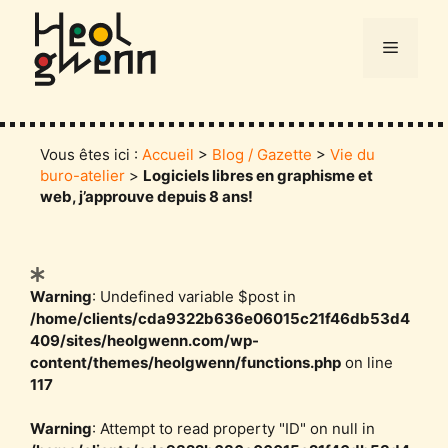
Aller
au
Menu
contenu
Vous êtes ici :
Accueil
>
Blog / Gazette
>
Vie du
buro-atelier
>
Logiciels libres en graphisme et
web, j’approuve depuis 8 ans!
Catégories
Warning
: Undefined variable $post in
/home/clients/cda9322b636e06015c21f46db53d4
409/sites/heolgwenn.com/wp-
content/themes/heolgwenn/functions.php
on line
117
Warning
: Attempt to read property "ID" on null in