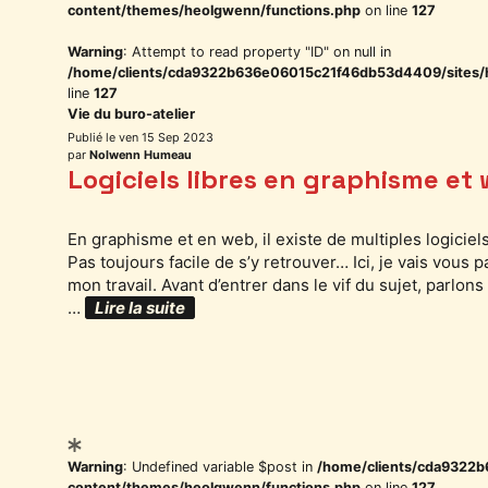
content/themes/heolgwenn/functions.php
on line
127
Warning
: Attempt to read property "ID" on null in
/home/clients/cda9322b636e06015c21f46db53d4409/sites/
line
127
Vie du buro-atelier
ven 15 Sep 2023
par
Nolwenn Humeau
Logiciels libres en graphisme et
En graphisme et en web, il existe de multiples logiciels
Pas toujours facile de s’y retrouver… Ici, je vais vous 
mon travail. Avant d’entrer dans le vif du sujet, parlon
…
Lire la suite
Catégories
Warning
: Undefined variable $post in
/home/clients/cda9322
content/themes/heolgwenn/functions.php
on line
127