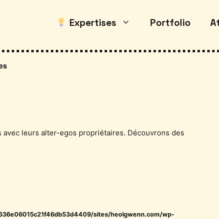
Expertises
Portfolio
At
res
es avec leurs alter-egos propriétaires. Découvrons des
b636e06015c21f46db53d4409/sites/heolgwenn.com/wp-