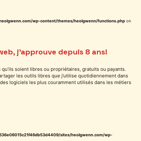
heolgwenn.com/wp-content/themes/heolgwenn/functions.php
on
 web, j’approuve depuis 8 ans!
 qu’ils soient libres ou propriétaires, gratuits ou payants.
partager les outils libres que j’utilise quotidiennement dans
s des logiciels les plus couramment utilisés dans les métiers
b636e06015c21f46db53d4409/sites/heolgwenn.com/wp-