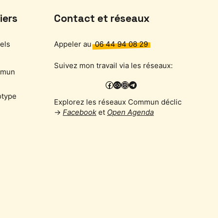
iers
Contact et réseaux
uels
Appeler au
06 44 94 08 29
Suivez mon travail via les réseaux:
mmun
Facebook
PixelFed
Instagram
Telegram
otype
Explorez les réseaux Commun déclic
→
Facebook
et
Open Agenda