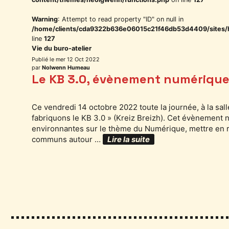
Warning
: Attempt to read property "ID" on null in
/home/clients/cda9322b636e06015c21f46db53d4409/sites/
line
127
Vie du buro-atelier
mer 12 Oct 2022
par
Nolwenn Humeau
Le KB 3.0, évènement numérique
Ce vendredi 14 octobre 2022 toute la journée, à la sall
fabriquons le KB 3.0 » (Kreiz Breizh). Cet évènement nu
environnantes sur le thème du Numérique, mettre en rés
communs autour …
Lire la suite