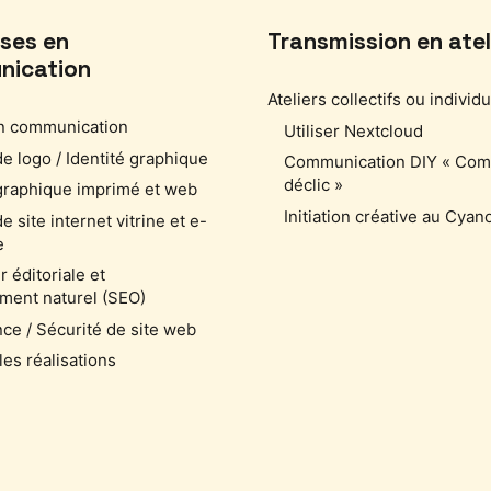
ises en
Transmission en atel
nication
Ateliers collectifs ou individ
n communication
Utiliser Nextcloud
e logo / Identité graphique
Communication DIY « Co
déclic »
graphique imprimé et web
Initiation créative au Cyan
e site internet vitrine et e-
e
r éditoriale et
ment naturel (SEO)
ce / Sécurité de site web
les réalisations