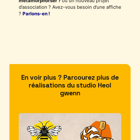
métamorphorser ?
ou un nouveau projet
d’association ? Avez-vous besoin d’une affiche
?
Parlons-en !
En voir plus ? Parcourez plus de
ain
réalisations du studio Heol
UE
gwenn