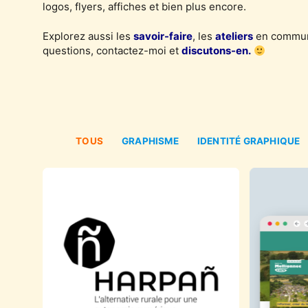
logos, flyers, affiches et bien plus encore.
Explorez aussi les
savoir-faire
, les
ateliers
en communi
rome
ternet institutionnel d’une commune du Centre
questions, contactez-moi et
discutons-en.
Bretagne
Mairie de Mellionnec
TOUS
GRAPHISME
IDENTITÉ GRAPHIQUE