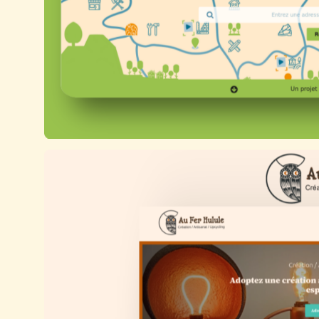
on graphique d’une affiche pour l’atelier d’artisanat
e et
textile upcycling